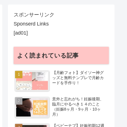
スポンサーリンク
Sponserd Links
[ad01]
よく読まれている記事
【月齢フォト】ダイソー神グ
ッズと無料テンプレで月齢カ
ードを手作り！
意外と忘れがち！妊娠後期、
臨月にやるべき１４のこと
（妊娠8ヶ月・9ヶ月・10ヶ
月）
【ベビーナブ】妊娠初期12週