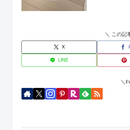
＼ この記
X
LINE
＼Fo