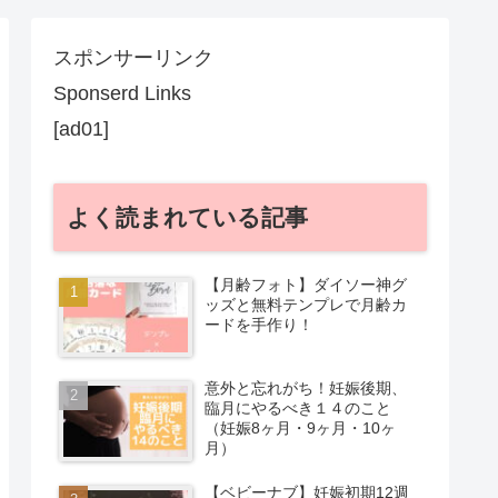
スポンサーリンク
Sponserd Links
[ad01]
よく読まれている記事
【月齢フォト】ダイソー神グ
ッズと無料テンプレで月齢カ
ードを手作り！
意外と忘れがち！妊娠後期、
臨月にやるべき１４のこと
（妊娠8ヶ月・9ヶ月・10ヶ
月）
【ベビーナブ】妊娠初期12週