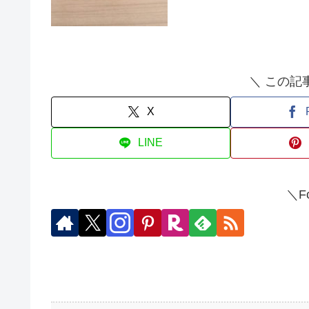
＼ この記
X
LINE
＼Fo