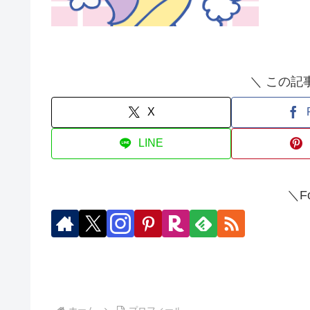
＼ この記
X
LINE
＼Fo