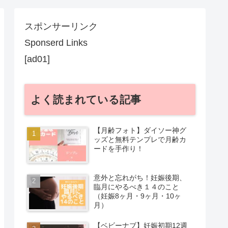
スポンサーリンク
Sponserd Links
[ad01]
よく読まれている記事
【月齢フォト】ダイソー神グ
ッズと無料テンプレで月齢カ
ードを手作り！
意外と忘れがち！妊娠後期、
臨月にやるべき１４のこと
（妊娠8ヶ月・9ヶ月・10ヶ
月）
【ベビーナブ】妊娠初期12週